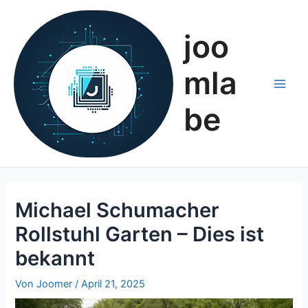
Zum
Inhalt
joo
springen
mla
Main
be
Men
Michael Schumacher
Rollstuhl Garten – Dies ist
bekannt
Von
Joomer
/
April 21, 2025