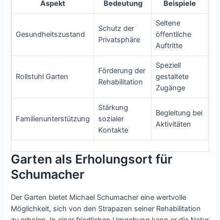
Aspekt
Bedeutung
Beispiele
Seltene
Schutz der
Gesundheitszustand
öffentliche
Privatsphäre
Auftritte
Speziell
Förderung der
Rollstuhl Garten
gestaltete
Rehabilitation
Zugänge
Stärkung
Begleitung bei
Familienunterstützung
sozialer
Aktivitäten
Kontakte
Garten als Erholungsort für
Schumacher
Der Garten bietet Michael Schumacher eine wertvolle
Möglichkeit, sich von den Strapazen seiner Rehabilitation
zu erholen. In einer friedlichen Umgebung kann er die Natur