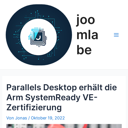
Zum
Inhalt
joo
springen
mla
Main
be
Men
Parallels Desktop erhält die
Arm SystemReady VE-
Zertifizierung
Von
Jonas
/
Oktober 19, 2022