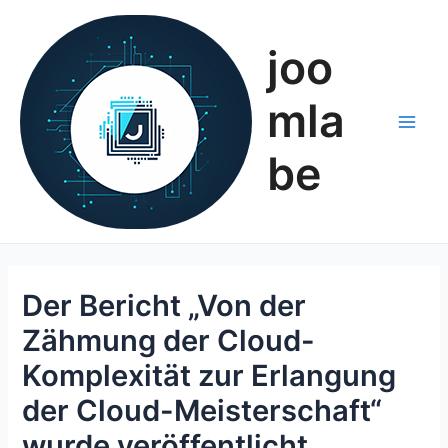
Zum
Inhalt
joo
springen
mla
Main
be
Men
Der Bericht „Von der
Zähmung der Cloud-
Komplexität zur Erlangung
der Cloud-Meisterschaft“
wurde veröffentlicht