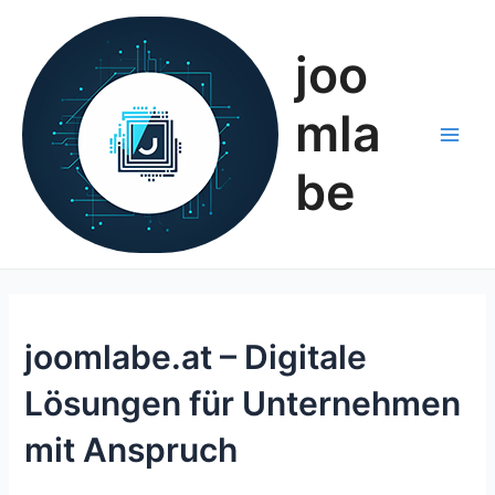
Zum
Inhalt
joo
springen
mla
Main
be
Men
joomlabe.at – Digitale
Lösungen für Unternehmen
mit Anspruch